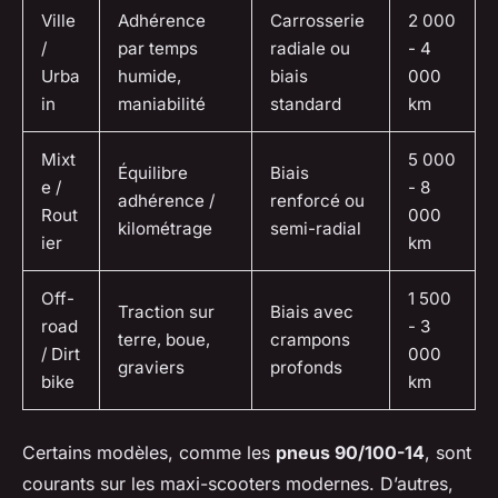
Ville
Adhérence
Carrosserie
2 000
/
par temps
radiale ou
- 4
Urba
humide,
biais
000
in
maniabilité
standard
km
Mixt
5 000
Équilibre
Biais
e /
- 8
adhérence /
renforcé ou
Rout
000
kilométrage
semi-radial
ier
km
Off-
1 500
Traction sur
Biais avec
road
- 3
terre, boue,
crampons
/ Dirt
000
graviers
profonds
bike
km
Certains modèles, comme les
pneus 90/100-14
, sont
courants sur les maxi-scooters modernes. D’autres,